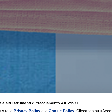
e e altri strumenti di tracciamento &#129531;
isita la
Privacy Policy
e la
Cookie Policy.
Cliccando su «Accet