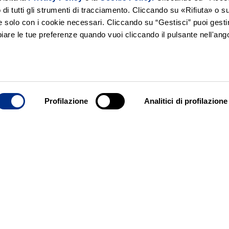
zo di tutti gli strumenti di tracciamento. Cliccando su «Rifiuta» o su
e solo con i cookie necessari. Cliccando su “Gestisci” puoi gestir
are le tue preferenze quando vuoi cliccando il pulsante nell'ango
Profilazione
Analitici di profilazione
ostri nuovi ricettari digitali, avrai sempre l’ult
i ricettari digitali, sono otto e li mangerai con
ta (da 2 rotoli, 3 rotoli, 2 rotoli maxi e 3 roto
toxtutto.it/area-riservata/ il ricettario a scelta