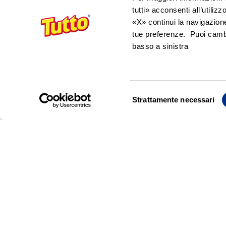
tutti» acconsenti all’utiliz
«X» continui la navigazion
tue preferenze. Puoi cambi
basso a sinistra
Selezione
Strattamente necessari
del
consenso
Sei pronto a stupire i tuoi ospiti? Con i n
come riceverli!Sono arrivati i nostri nuov
e almeno una confezione di Tutto Pannocar
ontrino per scaricare dal sito https://tut