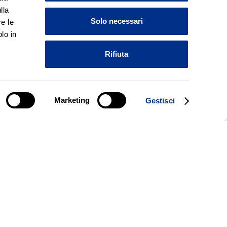
lla
Solo necessari
e le
lo in
Rifiuta
Marketing
Gestisci
ima parola in cucina. Scopri
 gli occhi!Basterà acquistar
li maxi) e conservare lo sc
, in pochi semplici passi.