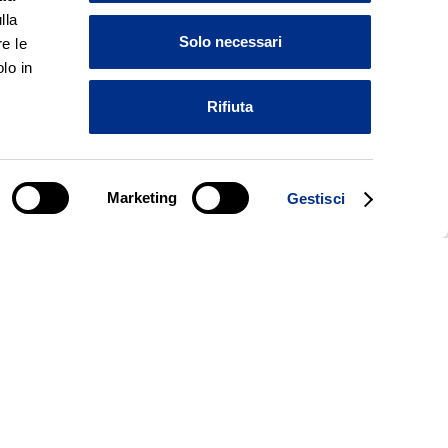
lla
Solo necessari
e le
lo in
Rifiuta
Marketing
Gestisci
ni? Ora ti sveleremo un mo
, Tutto pannocarta.Strappa
eddi quindi togli il panno