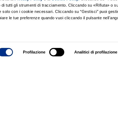
zo di tutti gli strumenti di tracciamento. Cliccando su «Rifiuta» o su
e solo con i cookie necessari. Cliccando su “Gestisci” puoi gestir
are le tue preferenze quando vuoi cliccando il pulsante nell'ango
Profilazione
Analitici di profilazione
 olio presenti nel brodo ogni volta che lo cuci
rle del tutto, ti basterà avere, per l’appunto
 sulla superficie del brodo. Aspetta che si raffr
 grasso.Buon appetito.