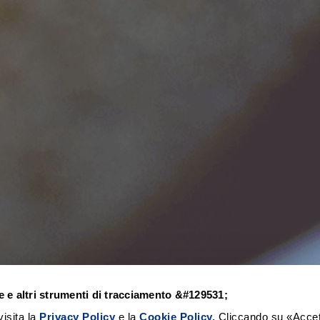
e e altri strumenti di tracciamento &#129531;
isita la
Privacy Policy
e la
Cookie Policy.
Cliccando su «Accet