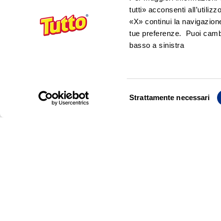
tutti» acconsenti all’utiliz
«X» continui la navigazion
tue preferenze. Puoi cambi
basso a sinistra
Selezione
Strattamente necessari
del
consenso
Hai presente quelle macchie di grasso e
do semplicissimo e immediato per elimina
uno o due fogli del pannocarta e adagiali
carta sul quale si sarà rappreso tutto il