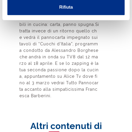
no leggero e informale. Tutto Panno
Rifiuta
carta sarà al fianco delle famiglie fo
rnendo loro 3 ingredienti indispensa
bili in cucina: carta, panno spugna.Si
tratta invece di un ritorno quello ch
e vedrà il pannocarta impegnato sui
tavoli di “Cuochi d’Italia”, programm
a condotto da Alessandro Borghese
che andrà in onda su TV8 dal 12 ma
rzo al 18 aprile. E se lo zapping è la
tua seconda passione dopo la cucin
a, appuntamento su Alice Tv dove fi
no al 3 marzo vedrai Tutto Pannocar
ta accanto alla simpaticissima Franc
esca Barberini.
Altri contenuti di