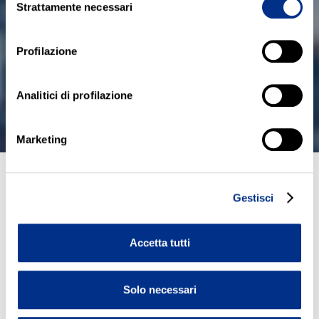
Strattamente necessari
del
consenso
Profilazione
Analitici di profilazione
Marketing
Gestisci
Dal 12 febbraio al 15 aprile Tutto Pan
nocarta debutterà sul FoodChannel,
canale 33 del digitale terrestre, all’in
Accetta tutti
terno del programma “Italiani a tavol
a”. Da nord a sud scopriremo le trad
izioni culinarie delle famiglie di tutta
Solo necessari
le Penisola. In questo lungo viaggio
ci guiderà Roberta Capua con un to