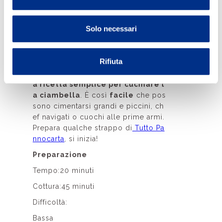
sidie che si nascondono dietro la pr
eparazione del
ciambellone classi
co
sono veramente tante: basta un
Solo necessari
minimo errore nel dosaggio degli in
gredienti o nei tempi di cottura per
avere delle brutte sorprese.
Rifiuta
Abbiamo così pensato di regalarti
l
a ricetta semplice per cucinare l
a ciambella
. È così
facile
che pos
sono cimentarsi grandi e piccini, ch
ef navigati o cuochi alle prime armi.
Prepara qualche strappo di
Tutto Pa
nnocarta
, si inizia!
Preparazione
Tempo:20 minuti
Cottura:45 minuti
Difficoltà:
Bassa