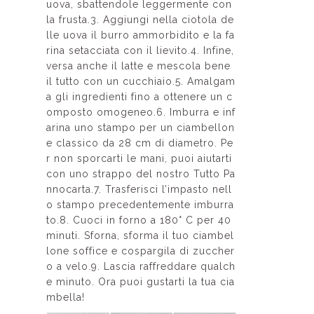
uova, sbattendole leggermente con
la frusta.3. Aggiungi nella ciotola de
lle uova il burro ammorbidito e la fa
rina setacciata con il lievito.4. Infine,
versa anche il latte e mescola bene
il tutto con un cucchiaio.5. Amalgam
a gli ingredienti fino a ottenere un c
omposto omogeneo.6. Imburra e inf
arina uno stampo per un ciambellon
e classico da 28 cm di diametro. Pe
r non sporcarti le mani, puoi aiutarti
con uno strappo del nostro Tutto Pa
nnocarta.7. Trasferisci l’impasto nell
o stampo precedentemente imburra
to.8. Cuoci in forno a 180° C per 40
minuti. Sforna, sforma il tuo ciambel
lone soffice e cospargila di zuccher
o a velo.9. Lascia raffreddare qualch
e minuto. Ora puoi gustarti la tua cia
mbella!