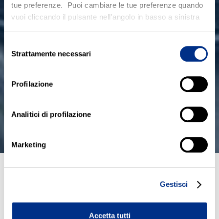
tue preferenze. Puoi cambiare le tue preferenze quando
vuoi cliccando il pulsante nell'angolo in basso a sinistra
Selezione
Strattamente necessari
del
consenso
Profilazione
Analitici di profilazione
Marketing
Gestisci
È vero, non tutte le ciambelle riesco
no col buco… e soffici, lievitate corr
ettamente e dell’altezza giusta. Le in
Accetta tutti