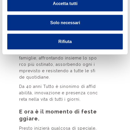
Accetta tutti
azione, praticità
e passione per l
Solo necessari
a pulizia.
Rifiuta
Dal 1985 siamo al tuo fianco portan
do la pulizia nelle case di milioni di
famiglie, affrontando insieme lo spo
rco più ostinato, assorbendo ogni i
mprevisto e resistendo a tutte le sfi
de quotidiane.
Da 40 anni Tutto è sinonimo di affid
abilità, innovazione e presenza conc
reta nella vita di tutti i giorni.
E ora è il momento di feste
ggiare.
Presto inizierà qualcosa di speciale,