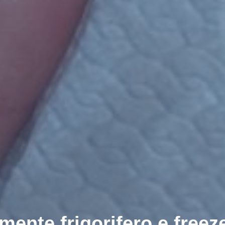
ente frigorifero e freez